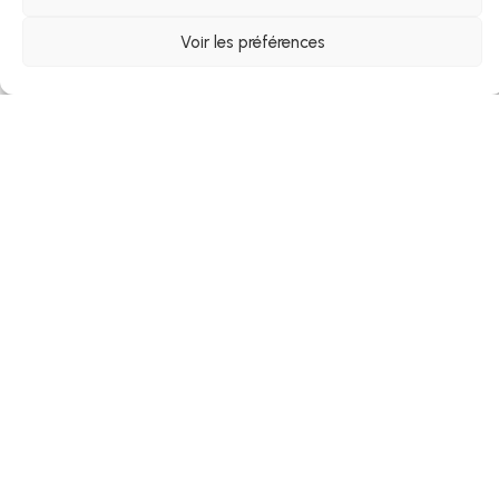
Voir les préférences
Joindre votre CV* :
Envoyez votre candidature
Alternative: