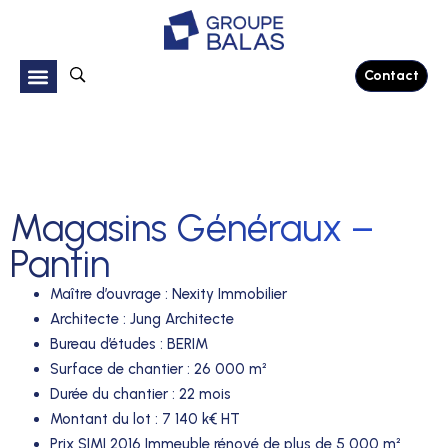
Contact
Magasins Généraux –
Pantin
Maître d’ouvrage
:
Nexity Immobilier
Architecte
:
Jung Architecte
Bureau d’études
:
BERIM
Surface de chantier
:
26 000 m²
Durée du chantier
:
22 mois
Montant du lot
:
7 140 k€ HT
Prix SIMI 2016 Immeuble rénové de plus de 5 000 m²