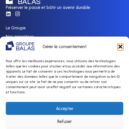
Préserver le passé et bâtir un avenir durable
Le Groupe
Nos expertises
Nos réalisations
Gérer le consentement
Nous rejoindre
Pour offrir les meilleures expériences, nous utilisons des technologies
Actualités
telles que les cookies pour stocker et/ou accéder aux informations des
Contact
appareils. Le fait de consentir à ces technologies nous permettra de
traiter des données telles que le comportement de navigation ou les ID
uniques sur ce site. Le fait de ne pas consentir ou de retirer son
Politique de confidentialité
consentement peut avoir un effet négatif sur certaines caractéristiques
Mentions légales & Gestion des cookies
et fonctions.
Accepter
Refuser
Recevoir nos actualités