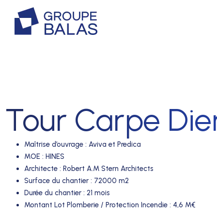
Tour Carpe Die
Maîtrise d’ouvrage
:
Aviva et Predica
MOE
:
HINES
Architecte
:
Robert A.M Stern Architects
Surface du chantier
:
72000 m2
Durée du chantier
:
21 mois
Montant Lot Plomberie / Protection Incendie
:
4,6 M€